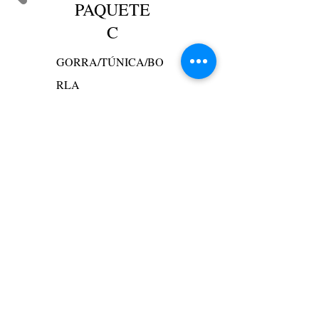
PAQUETE
C
GORRA/TÚNICA/BO
RLA
*
BORLA DE
MASCOTA
$58,98
Agregar al carrito
* Los artículos de Asterisk
se entregarán el día de