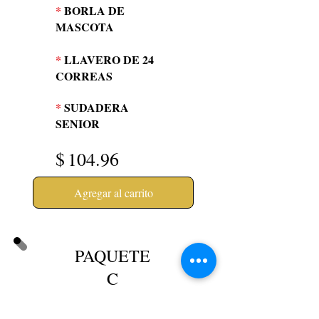
*
BORLA DE
MASCOTA
*
LLAVERO DE 24
CORREAS
*
SUDADERA
SENIOR
$
104.96
Agregar al carrito
PAQUETE
C
GORRA/TÚNICA/BO