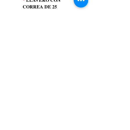
CORREA DE 25
*
SUDADERA
SENIOR
$105,96
Agregar al carrito
PAQUETE
C
GORRA/TÚNICA/BO
RLA
*
BORLA DE
MASCOTA