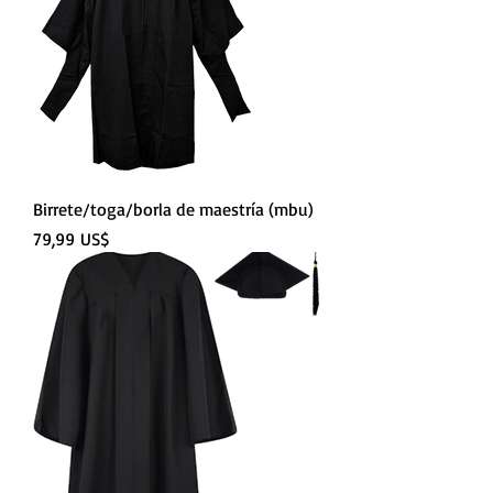
Birrete/toga/borla de maestría (mbu)
Precio
79,99 US$