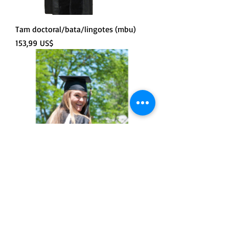
Tam doctoral/bata/lingotes (mbu)
Precio
153,99 US$
Capucha
Precio
59,99 US$
$19,99