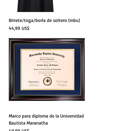
Birrete/toga/borla de soltero (mbu)
Precio
44,99 US$
Marco para diploma de la Universidad
Bautista Maranatha
Precio
49,99 US$