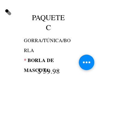
PAQUETE
C
GORRA/TÚNICA/BO
RLA
*
BORLA DE
$
59.98
MASCOTA
Agregar al carrito
* Los artículos de Asterisk