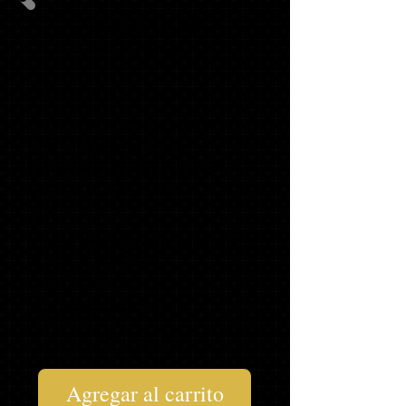
PAQUETE DE
FOTOS #2
40
INVITACIONES CON FOTOS
CON SOBRES A JUEGO,
ETIQUETAS DE DIRECCIÓN Y
SELLOS PARA SOBRES
20
NOTAS DE AGRADECIMIENTO
PARA GRADUADOS
1 LLAVERO '19*
1 CAMISETA SENIOR*
$110,94
Agregar al carrito