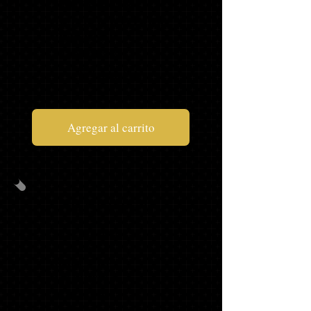
PANTALONES
DEPORTIVOS PARA
PERSONAS
MAYORES*
$119,96
Agregar al carrito
PAQUETE B
GORRA, TAPA Y
BORLA
BORLA DE
MASCOTA*
SUDADERA
SENIOR*