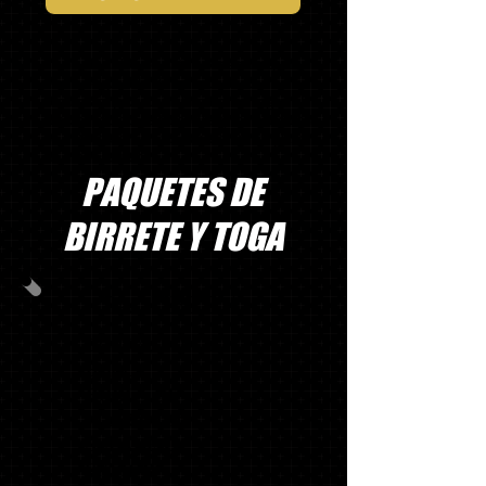
* Los artículos de Asterisk se entregarán
el día del pedido de tu escuela. Si
realizas el pedido en línea o no llegas al
día del pedido de tu escuela, los artículos
se entregarán en tu escuela en un plazo
de 2 a 4 semanas.
PAQUETES DE
BIRRETE Y TOGA
PAQUETE A
GORRA, TAPA Y
BORLA
BORLA DE
MASCOTA*
SUDADERA
SENIOR*