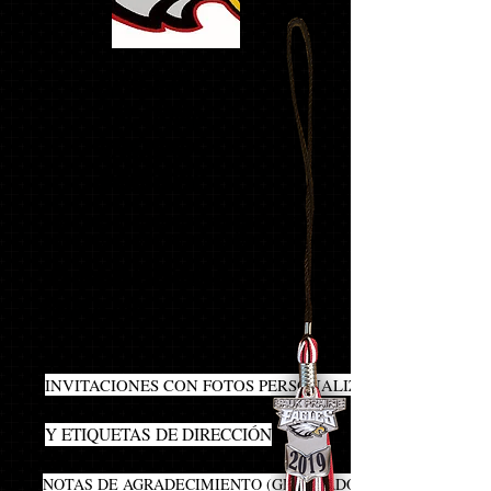
¡¡¡MEJOR
RELACIÓN
CALIDAD-
PRECIO!!!
(HAGA CLIC EN EL NOMBRE DEL PRODUCTO
PARA OBTENER MÁS INFORMACIÓN)
¡EL PAQUETE MÁS
POPULAR!
40
INVITACIONES CON FOTOS PERSONALIZADAS
INCLUYE SOBRES
Y ETIQUETAS DE DIRECCIÓN
20
NOTAS DE AGRADECIMIENTO (GRADUADOS)