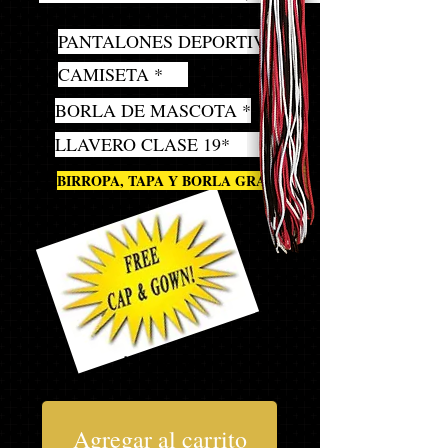
1
PANTALONES DEPORTIVOS *
1
CAMISETA *
1
BORLA DE MASCOTA *
1
LLAVERO CLASE 19*
1
BIRROPA, TAPA Y BORLA GRATIS
$143,93
Agregar al carrito