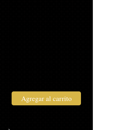
INVITACIONES CON FOTOS
CON SOBRES A JUEGO,
ETIQUETAS DE DIRECCIÓN Y
SELLOS PARA SOBRES
40
NOTAS DE AGRADECIMIENTO
PARA GRADUADOS
1 LLAVERO '19*
1 CAMISETA SENIOR*
$152,92
Agregar al carrito