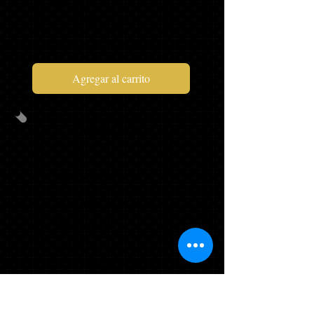
$87,97
Agregar al carrito
PAQUETE
C
GORRA, TAPA Y
BORLA
BORLA DE
MASCOTA*
$55,98