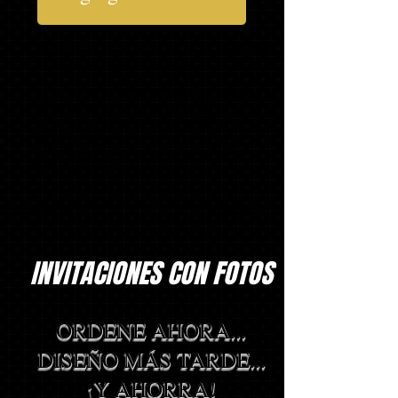
¿No es todo lo que necesitas?........Agrega
a tu paquete a continuación
* Los artículos de Asterisk se entregarán
el día del pedido de tu escuela. Si
realizas el pedido en línea o no llegas al
día del pedido de tu escuela, los artículos
se entregarán en tu escuela en un plazo
de 2 a 4 semanas.
INVITACIONES CON FOTOS
ORDENE AHORA...
DISEÑO MÁS TARDE...
¡Y AHORRA!