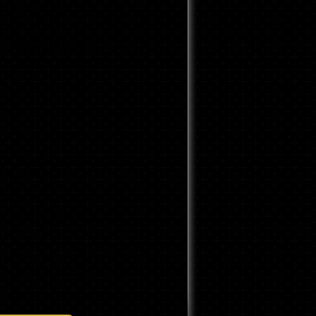
TARJETAS DE
NALES, INSERTOS
ES Y
ECCIÓN
IMIENTO PARA
RA 2022