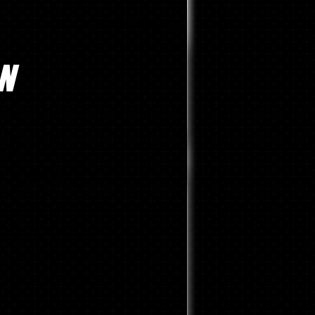
N
UETE DE
CIÓN N.º 2
DUACIÓN