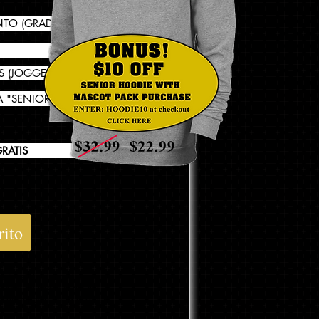
NTO (GRADUADOS)
 (JOGGERS)
 "SENIOR" *
RATIS
rito
garán el día del pedido de
ínea o no llegas al día del
se entregarán en tu escuela