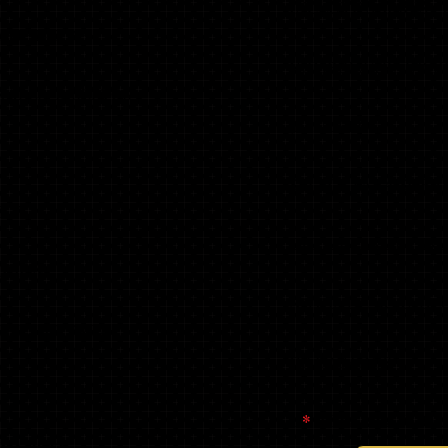
INCLUYE SOBRES,
ARJETAS DE
NOMBRES TRADICIO
ALES, INSERTOS
(PAÑUELOS)
SELLOS PARA SOBR
S Y
ETIQUETAS DE DIR
CCIÓN
NOTAS DE AGRADEC
IMIENTO PARA
GRADUADOS
1
*
BOLSA BANDOLE
RA 2022