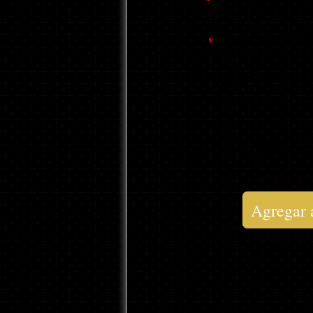
M
1
*
CAMISETA
DE
LARGA "S
$234,27
Agregar a