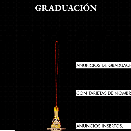
GRADUACIÓN
QUETE PIRA
(HAGA CLIC EN EL NOMBR
PARA OBTENER MÁS INFO
MÁS
20
ANUNCIOS DE GRADUAC
INCLUYE SOBRES INTERIOR
CON TARJETAS DE NOMB
N
ANUNCIOS INSERTOS,