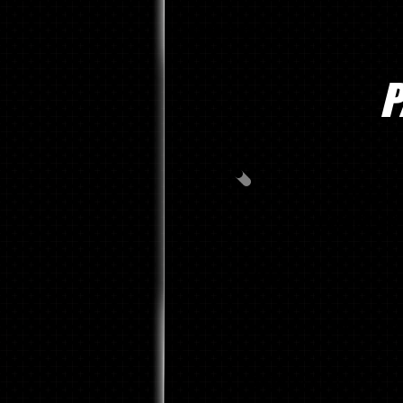
P
PAQUE
GRADUACI
60
ANUNCIOS DE GRAD
PERSONALIZADOS,