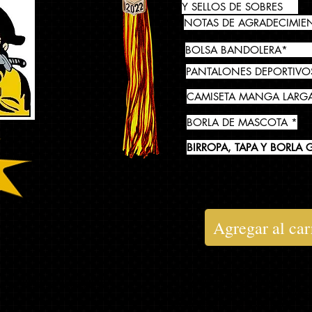
Y SELLOS DE SOBRES
20
NOTAS DE AGRADECIMIE
1
BOLSA BANDOLERA*
1
PANTALONES DEPORTIVOS
1
CAMISETA MANGA LARGA
1
BORLA DE MASCOTA *
1
BIRROPA, TAPA Y BORLA G
$174,71
Agregar al car
* Los artículos de Asterisk se entre
......Agrega a tu paquete a
tu escuela. Si realizas el pedido en l
pedido de tu escuela, los artículos 
en un plazo de 2 a 4 semanas.