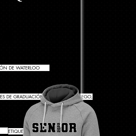
TA
E DEL PRODUCTO
RMACIÓN)
IÓN DE WATERLOO
ES Y EXTERIORES
RES DE GRADUACIÓN MODERNAS A JUEGO,
ETIQUETAS DE DIRECCIÓN