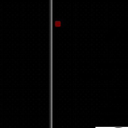
PA
¡EL PAQUETE 
POPULAR!
¡¡¡MEJOR
RELACIÓ
CALIDAD-
PRECIO!!!