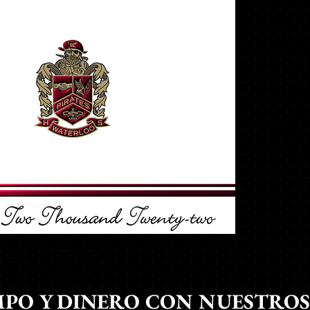
EST
PERSO
A
DISE
DE 
PO Y DINERO CON NUESTROS