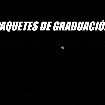
AQUETES DE GRADUACIÓ
TE DE
PAQ
ÓN N.° 1
GRADUA
40
ANUNCIOS DE GRA
UACIÓN
PERSONALIZADOS,