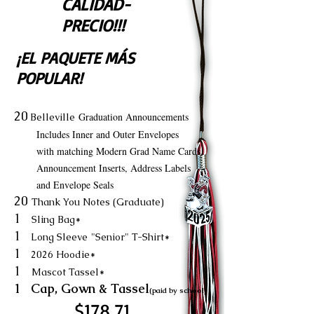
CALIDAD-
PRECIO!!!
¡EL PAQUETE MÁS
POPULAR!
20
Graduation Announcements
Belleville
Includes Inner and Outer Envelopes
with matching Modern Grad Name Cards,
Announcement Inserts, Address Labels
and Envelope Seals
20
Thank You Notes (Graduate)
1
Sling Bag*
1
Long Sleeve
"Senior" T-Shirt*
1
2026 Hoodie*
1
Mascot Tassel*
1 Cap, Gown & Tassel
(paid by school)
$178,71