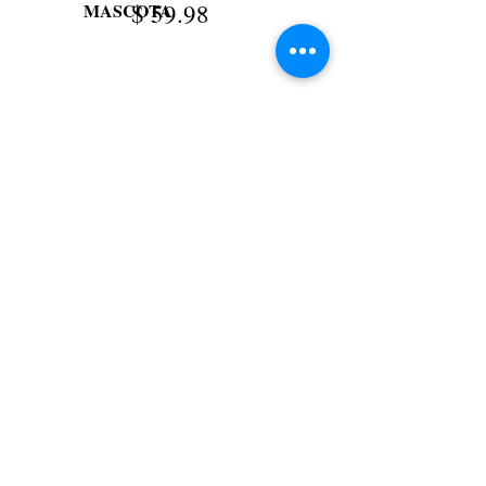
$
59.98
MASCOTA
Agregar al carrito
* Los artículos de Asterisk
se entregarán el día de
pedido de tu escuela. Si
realizas el pedido en línea o
no llegas al día de pedido
de tu escuela, los artículos
se entregarán en tu escuela
o se enviarán por correo a
tu casa en un plazo de 2 a 4