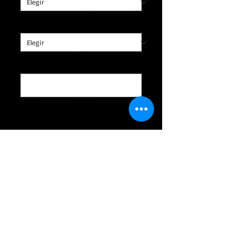
Caja de anillo personalizada
*
Apellido y número de camiseta
*
0/40
Cantidad
*
Agregar al carrito
Indicar Apellido y Número de
Camiseta