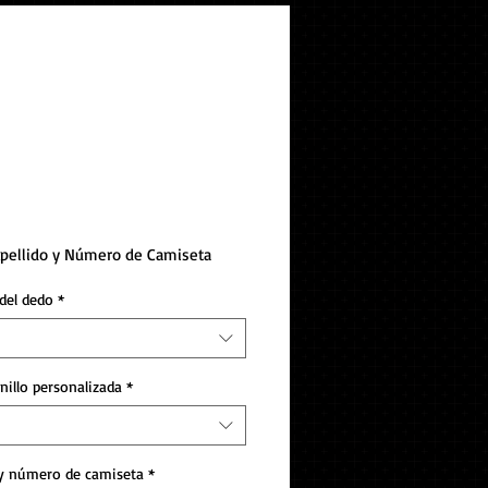
o de campeonato
al Point 2024
Apellido y Número de Camiseta
del dedo
*
nillo personalizada
*
 y número de camiseta
*