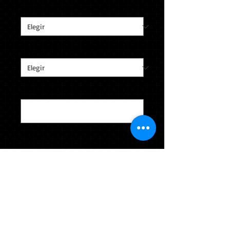
Tamaño del dedo
*
Caja de anillo personalizada
*
Last Name & Jersey #
*
0/40
Cantidad
*
Agregar al carrito