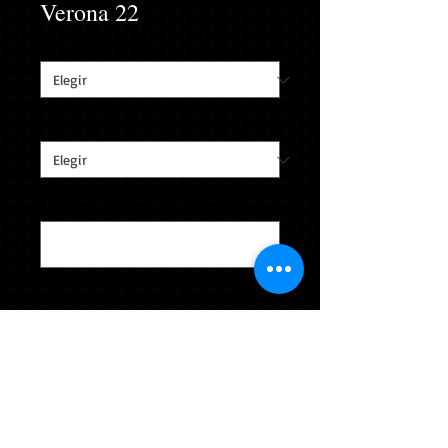
Verona 22
Tamaño del dedo
*
Caja de anillo personalizada
*
Apellido y número de camiseta
*
0/40
Cantidad
*
Agregar al carrito