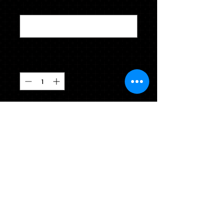
PRECISOS
*
0/500
Cantidad
*
Agregar al carrito
Indique la altura y el peso con 
precisión en el cuadro a continuación 
(por ejemplo, 1,62 m y 61 kg). Incluye 
borla de recuerdo.