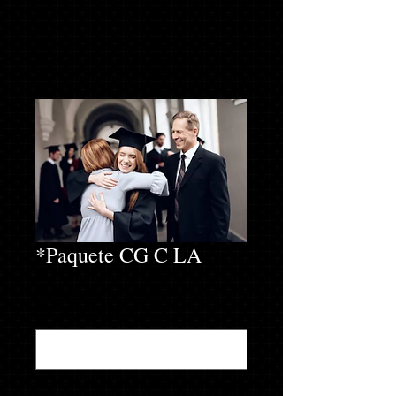
*Paquete CG C LA
INTRODUZCA LA ALTURA Y EL PESO
PRECISOS (opcional)
0/500