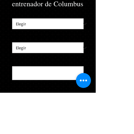
entrenador de Columbus
Tamaño del dedo
*
Caja de anillo personalizada
*
Apellido y puesto en el que entrenó
*
0/40
Cantidad
*
Agregar al carrito