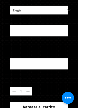
Tamaño del dedo
*
Grabado interior
*
0/26
Apellido - Deporte - Año de
incorporación
*
0/40
Cantidad
*
Agregar al carrito