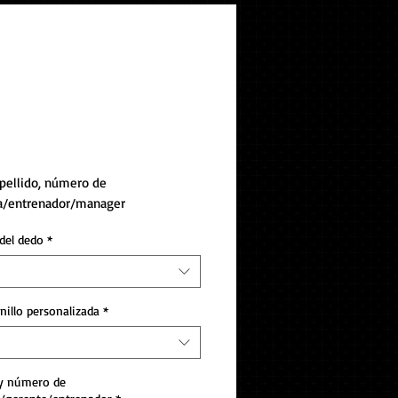
ol de Waunakee 2021
apellido, número de
a/entrenador/manager
del dedo
*
nillo personalizada
*
 y número de